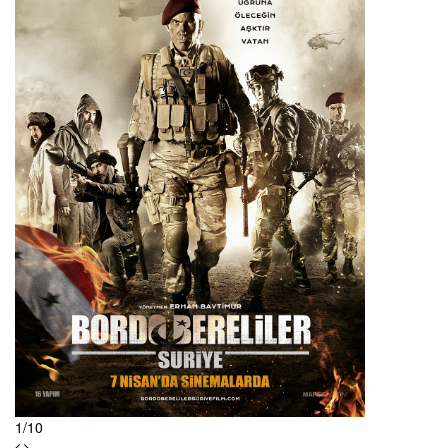
Louie
The Dude
Duck
Mr. Sunshine
The Closer
Saving Grace B. Jones
Are You There Chelsea?
Hung
Flying Lessons
Satin
The Levenger Tapes
1
/
10