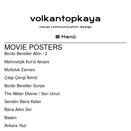
Son Umut
Celal ile Ceren
volkantopkaya
A Tale Of Three Sisters / Kız Kardesler
visual communication design
Sen Anlat Karadeniz 2. Sezon
Menü
Tosun Firarda/Çift'lik Bank
MOVIE POSTERS
Arapsaçı
Bordo Bereliler Afrin / 2
Mehmetçik Kut'ül Amare
Mutluluk Zamanı
Çalgı Çengi İkimiz
Bordo Bereliler Suriye
The Water Diviner / Son Umut
Senden Bana Kalan
Bana Adını Sor
Baskın
Ankara Yazı