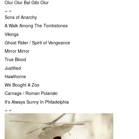
Olur Olur Bal Gibi Olur
Bizans Oyunları
Sons of Anarchy
Mavi gece
A Walk Among The Tombstones
Anadolu Kartalları
Vikings
Ghost Rider / Spirit of Vengeance
Mirror Mirror
True Blood
Justified
Hawthorne
We Bought A Zoo
Carnage / Roman Polanski
It's Always Sunny In Philadelphia
Lights Out
Terriers
Psych
The Rebound