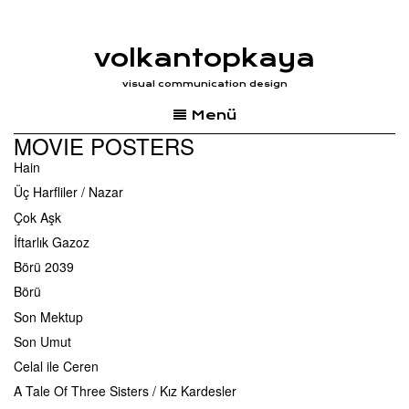
volkantopkaya
visual communication design
Menü
MOVIE POSTERS
Hain
Üç Harfliler / Nazar
Çok Aşk
İftarlık Gazoz
Börü 2039
Börü
Son Mektup
Sons of Anarchy
Son Umut
A Walk Among The Tombstones
Celal ile Ceren
Vikings
A Tale Of Three Sisters / Kız Kardesler