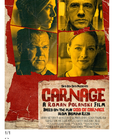
Saving Grace B. Jones
Are You There Chelsea?
Hung
Flying Lessons
Satin
The Levenger Tapes
1
/
1