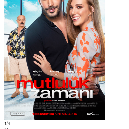
Louie
The Dude
Duck
Mr. Sunshine
The Closer
Saving Grace B. Jones
Are You There Chelsea?
Hung
Flying Lessons
Satin
The Levenger Tapes
1
/
4