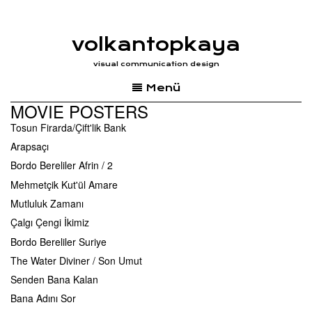
Börü
Son Mektup
volkantopkaya
Son Umut
visual communication design
Celal ile Ceren
Menü
A Tale Of Three Sisters / Kız Kardesler
MOVIE POSTERS
Sen Anlat Karadeniz 2. Sezon
Tosun Firarda/Çift'lik Bank
Arapsaçı
Bordo Bereliler Afrin / 2
Mehmetçik Kut'ül Amare
Mutluluk Zamanı
Çalgı Çengi İkimiz
Bordo Bereliler Suriye
The Water Diviner / Son Umut
Senden Bana Kalan
Bana Adını Sor