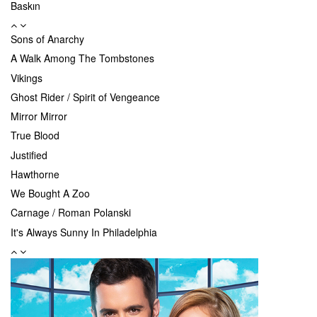
Baskın
Ankara Yazı
Sons of Anarchy
Olur Olur Bal Gibi Olur
A Walk Among The Tombstones
Bizans Oyunları
Vikings
Mavi gece
Ghost Rider / Spirit of Vengeance
Anadolu Kartalları
Mirror Mirror
True Blood
Justified
Hawthorne
We Bought A Zoo
Carnage / Roman Polanski
It's Always Sunny In Philadelphia
Lights Out
Terriers
Psych
The Rebound